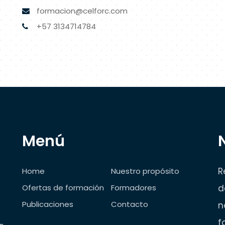
formacion@celforc.com
+57 3134714784
Menú
R
Home
Nuestro propósito
Ofertas de formación
Formadores
d
Publicaciones
Contacto
n
f